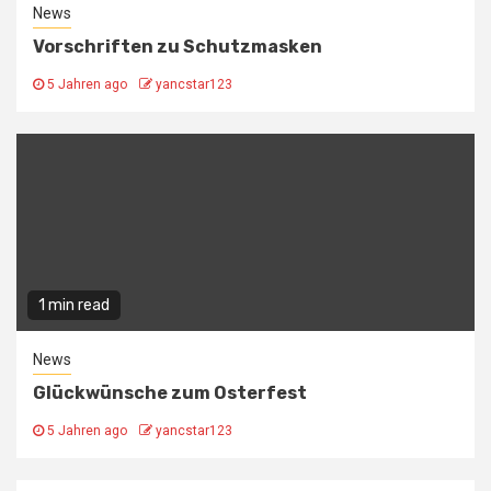
News
Vorschriften zu Schutzmasken
5 Jahren ago
yancstar123
1 min read
News
Glückwünsche zum Osterfest
5 Jahren ago
yancstar123