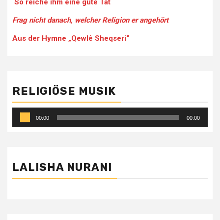
So reiche ihm eine gute Tat
Frag nicht danach, welcher Religion er angehört
Aus der Hymne „Qewlê Sheqseri“
RELIGIÖSE MUSIK
Audio-
00:00
00:00
Player
LALISHA NURANI