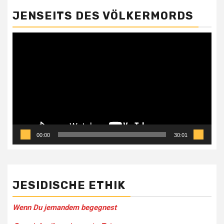
JENSEITS DES VÖLKERMORDS
Video-
Player
00:00
30:01
JESIDISCHE ETHIK
Wenn Du jemandem be­gegnest