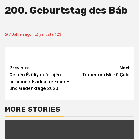
200. Geburtstag des Báb
7 Jahren ago
yancstar123
Continue
Previous
Next
Cejnên Êzîdîyan û rojên
Trauer um Mirzê Çolo
Reading
biraninê / Ezidische Feier –
und Gedenktage 2020
MORE STORIES