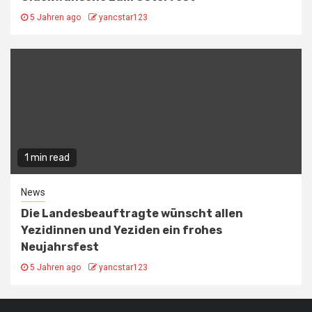
5 Jahren ago
yancstar123
1 min read
News
Die Landesbeauftragte wünscht allen
Yezidinnen und Yeziden ein frohes
Neujahrsfest
5 Jahren ago
yancstar123