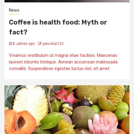
News
Coffee is health food: Myth or
fact?
8 Jahren ago
yancstar123
Vivamus vestibulum ut magna vitae facilisis. Maecenas
laoreet lobortis tristique. Aenean accumsan malesuada
convallis. Suspendisse egestas luctus nisl, sit amet