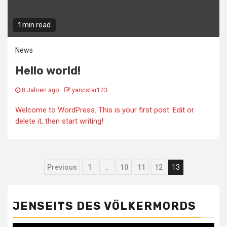
1 min read
News
Hello world!
8 Jahren ago
yancstar123
Welcome to WordPress. This is your first post. Edit or
delete it, then start writing!
Beitragsnavigation
Previous
1
…
10
11
12
13
JENSEITS DES VÖLKERMORDS