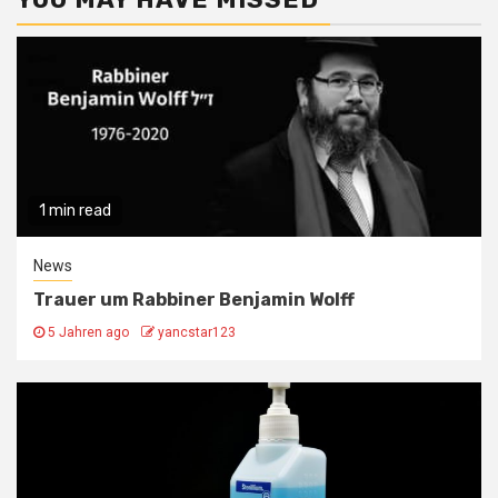
1 min read
News
Trauer um Rabbiner Benjamin Wolff
5 Jahren ago
yancstar123