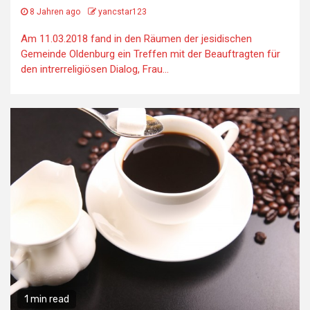
8 Jahren ago
yancstar123
Am 11.03.2018 fand in den Räumen der jesidischen
Gemeinde Oldenburg ein Treffen mit der Beauftragten für
den intrerreligiösen Dialog, Frau...
1 min read