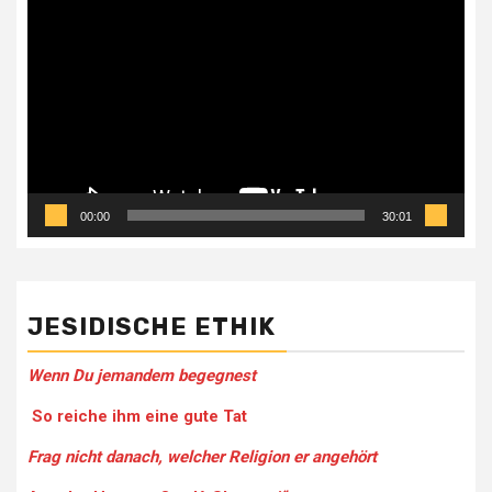
Video-
Player
00:00
30:01
JESIDISCHE ETHIK
Wenn Du jemandem be­gegnest
So reiche ihm eine gute Tat
Frag nicht danach, welcher Religion er angehört