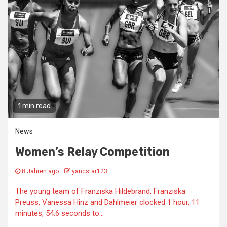
1 min read
News
Women’s Relay Competition
8 Jahren ago
yancstar123
The young team of Franziska Hildebrand, Franziska
Preuss, Vanessa Hinz and Dahlmeier clocked 1 hour, 11
minutes, 54.6 seconds to...