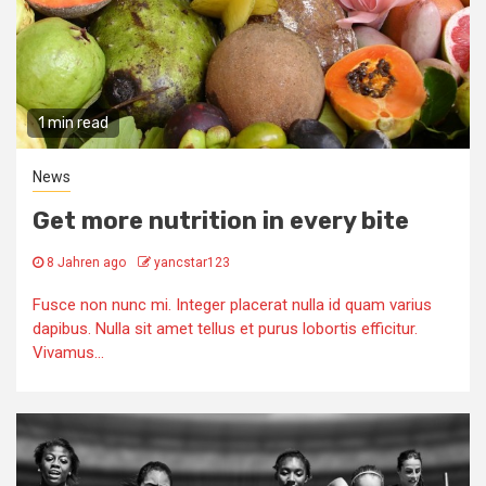
1 min read
News
Get more nutrition in every bite
8 Jahren ago
yancstar123
Fusce non nunc mi. Integer placerat nulla id quam varius
dapibus. Nulla sit amet tellus et purus lobortis efficitur.
Vivamus...