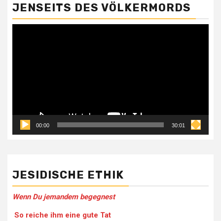
JENSEITS DES VÖLKERMORDS
Video-
Player
00:00
30:01
JESIDISCHE ETHIK
Wenn Du jemandem be­gegnest
So reiche ihm eine gute Tat