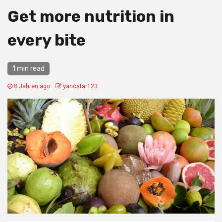
Get more nutrition in
every bite
1 min read
8 Jahren ago
yancstar123