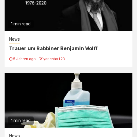
1 min read
News
Trauer um Rabbiner Benjamin Wolff
5 Jahren ago
yancstar123
1 min read
News