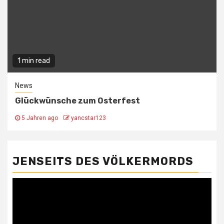
1 min read
News
Glückwünsche zum Osterfest
5 Jahren ago
yancstar123
JENSEITS DES VÖLKERMORDS
Video-
Player