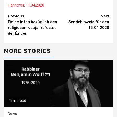
Hannover, 11.04.2020
Continue
Previous
Next
Einige Infos bezüglich des
Sendehinweis für den
Reading
religiösen Neujahrsfestes
15.04.2020
der Êzîden
MORE STORIES
1 min read
News