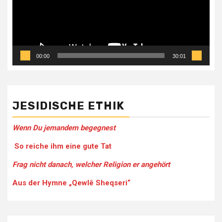
00:00
30:01
JESIDISCHE ETHIK
Wenn Du jemandem be­gegnest
So reiche ihm eine gute Tat
Frag nicht danach, welcher Religion er angehört
Aus der Hymne „Qewlê Sheqseri“