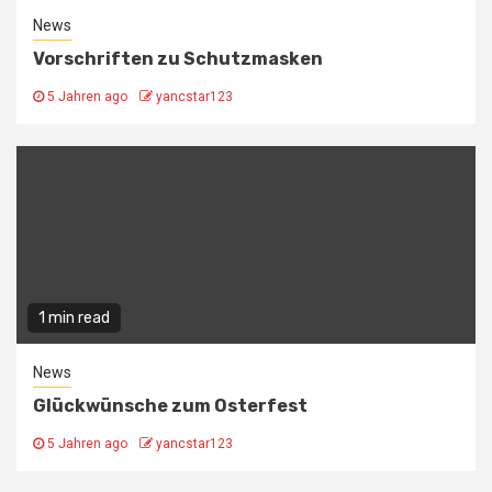
News
Vorschriften zu Schutzmasken
5 Jahren ago
yancstar123
1 min read
News
Glückwünsche zum Osterfest
5 Jahren ago
yancstar123