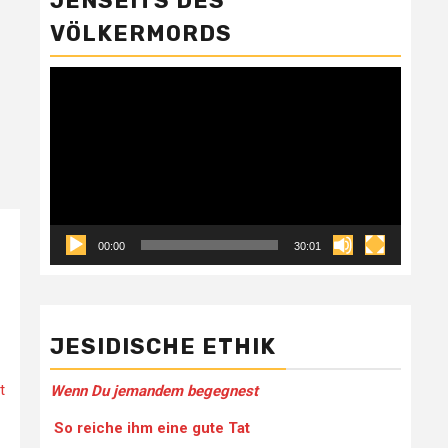
JENSEITS DES
VÖLKERMORDS
Video-
Player
00:00
30:01
JESIDISCHE ETHIK
t
Wenn Du jemandem be­gegnest
So reiche ihm eine gute Tat