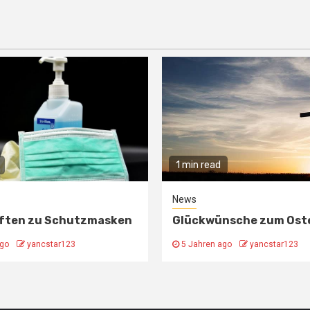
1 min read
News
iften zu Schutzmasken
Glückwünsche zum Ost
ago
yancstar123
5 Jahren ago
yancstar123