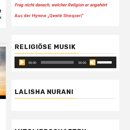
Frag nicht danach, welcher Religion er angehört
t
Aus der Hymne „Qewlê Sheqseri“
k
RELIGIÖSE MUSIK
Audio-
Pfeiltasten
00:00
00:00
Player
Hoch/Runter
benutzen,
um
die
LALISHA NURANI
Lautstärke
zu
regeln.