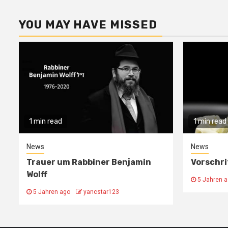
YOU MAY HAVE MISSED
1 min read
1 min read
News
News
Trauer um Rabbiner Benjamin
Vorschr
Wolff
5 Jahren 
5 Jahren ago
yancstar123