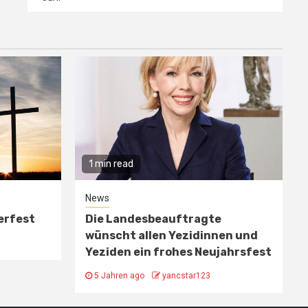
1 min read
News
erfest
Die Landesbeauftragte
wünscht allen Yezidinnen und
Yeziden ein frohes Neujahrsfest
5 Jahren ago
yancstar123