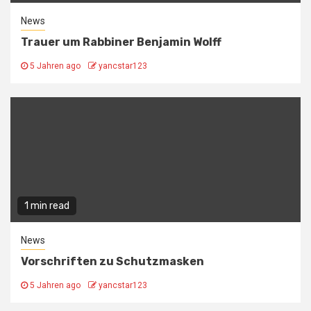
News
Trauer um Rabbiner Benjamin Wolff
5 Jahren ago
yancstar123
1 min read
News
Vorschriften zu Schutzmasken
5 Jahren ago
yancstar123