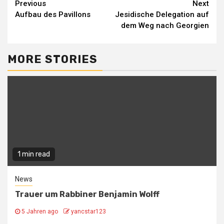
Continue
Previous
Next
Aufbau des Pavillons
Jesidische Delegation auf
Reading
dem Weg nach Georgien
MORE STORIES
1 min read
News
Trauer um Rabbiner Benjamin Wolff
5 Jahren ago
yancstar123