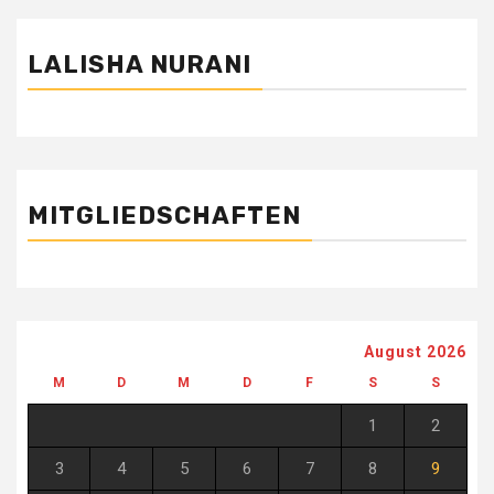
LALISHA NURANI
MITGLIEDSCHAFTEN
August 2026
M
D
M
D
F
S
S
1
2
3
4
5
6
7
8
9