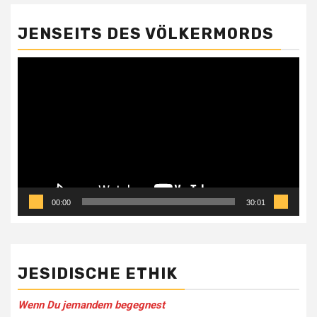
JENSEITS DES VÖLKERMORDS
Video-
Player
00:00
30:01
JESIDISCHE ETHIK
Wenn Du jemandem be­gegnest