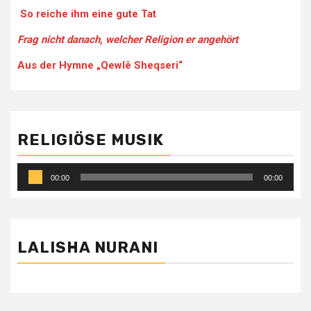
So reiche ihm eine gute Tat
Frag nicht danach, welcher Religion er angehört
Aus der Hymne „Qewlê Sheqseri“
RELIGIÖSE MUSIK
Audio-
00:00
00:00
Player
LALISHA NURANI