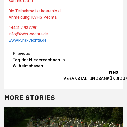
Bahnhofstr. 1
Die Teilnahme ist kostenlos!
Anmeldung: KVHS Vechta
04441 / 937780
info@kvhs-vechta.de
www.kvhs-vechta.de
Continue
Previous
Tag der Niedersachsen in
Reading
Wilhelmshaven
Next
VERANSTALTUNGSANKÜNDIGU
MORE STORIES