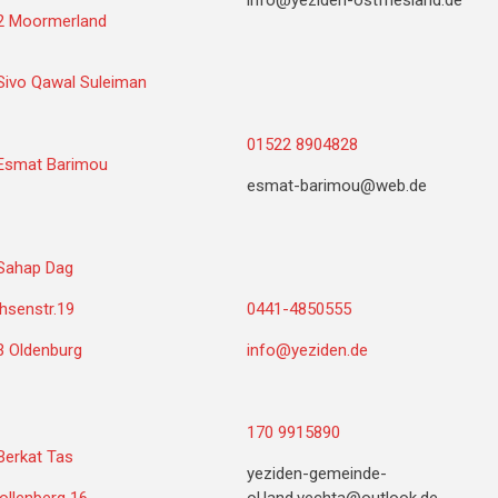
info@yeziden-ostfriesland.de
2 Moormerland
Sivo Qawal Suleiman
01522 8904828
 Esmat Barimou
esmat-barimou@web.de
 Sahap Dag
hsenstr.19
0441-4850555
3 Oldenburg
info@yeziden.de
170 9915890
Berkat Tas
yeziden-gemeinde-