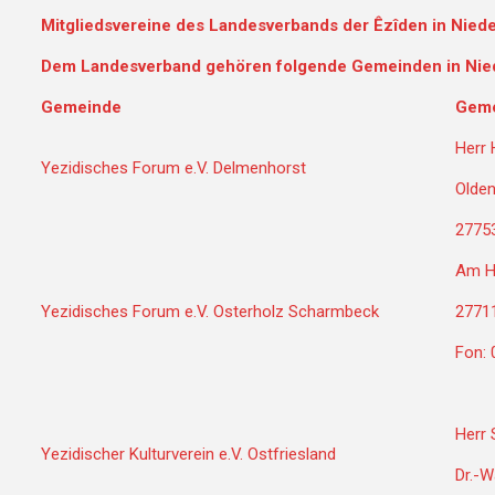
Mitgliedsvereine des Landesverbands der Êzîden in Nied
Dem Landesverband gehören folgende Gemeinden in Nie
Gemeinde
Geme
Herr 
Yezidisches Forum e.V. Delmenhorst
Olden
2775
Am H
Yezidisches Forum e.V. Osterholz Scharmbeck
2771
Fon: 
Herr 
Yezidischer Kulturverein e.V. Ostfriesland
Dr.-W