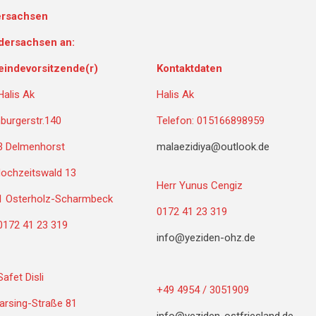
ersachsen
dersachsen an:
indevorsitzende(r)
Kontaktdaten
Halis Ak
Halis Ak
burgerstr.140
Telefon: 015166898959
3 Delmenhorst
malaezidiya@outlook.de
ochzeitswald 13
Herr Yunus Cengiz
1 Osterholz-Scharmbeck
0172 41 23 319
0172 41 23 319
info@yeziden-ohz.de
Safet Disli
+49 4954 / 3051909
arsing-Straße 81