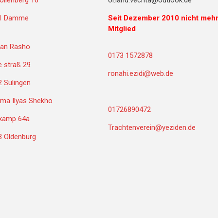
llenberg 16
ol.land.vechta@outlook.de
1 Damme
Seit Dezember 2010 nicht meh
Mitglied
an Rasho
0173 1572878
 straß 29
ronahi.ezidi@web.de
 Sulingen
ma Ilyas Shekho
01726890472
kamp 64a
Trachtenverein@yeziden.de
3 Oldenburg