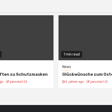
1 min read
News
iften zu Schutzmasken
Glückwünsche zum Ost
ago
yancstar123
5 Jahren ago
yancstar123