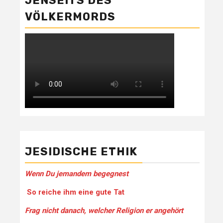
JENSEITS DES
VÖLKERMORDS
JESIDISCHE ETHIK
Wenn Du jemandem be­gegnest
So reiche ihm eine gute Tat
Frag nicht danach, welcher Religion er angehört