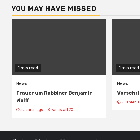
YOU MAY HAVE MISSED
1 min read
1 min read
News
News
Trauer um Rabbiner Benjamin
Vorschr
Wolff
5 Jahren 
5 Jahren ago
yancstar123