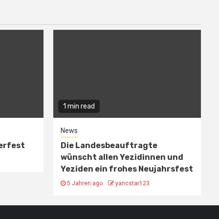
1 min read
News
erfest
Die Landesbeauftragte
wünscht allen Yezidinnen und
Yeziden ein frohes Neujahrsfest
5 Jahren ago
yancstar123