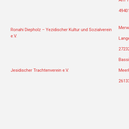
Am To
4940
Merw
Ronahi Diepholz – Yezidischer Kultur und Sozialverein
e.V.
Lange
27232
Bassi
Jesidischer Trachtenverein e.V.
Meer
2613