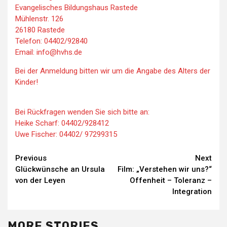
Evangelisches Bildungshaus Rastede
Mühlenstr. 126
26180 Rastede
Telefon: 04402/92840
Email: info@hvhs.de
Bei der Anmeldung bitten wir um die Angabe des Alters der
Kinder!
Bei Rückfragen wenden Sie sich bitte an:
Heike Scharf: 04402/928412
Uwe Fischer: 04402/ 97299315
Continue
Previous
Next
Glückwünsche an Ursula
Film: „Verstehen wir uns?“
Reading
von der Leyen
Offenheit – Toleranz –
Integration
MORE STORIES