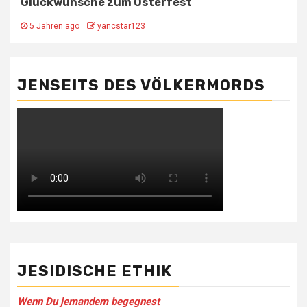
Glückwünsche zum Osterfest
5 Jahren ago
yancstar123
JENSEITS DES VÖLKERMORDS
JESIDISCHE ETHIK
Wenn Du jemandem be­gegnest